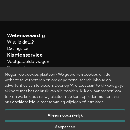
Wetenswaardig
Wist je dat...?
Datingtips
Klantenservice
Veelgestelde vragen
Reactieformulier
Herroeping
Mogen we cookies plaatsen? We gebruiken cookies om de
website te verbeteren en om gepersonaliseerde inhoud en
Over ons
advertenties aan te bieden. Door op 'Alle toestaan' te klikken, ga je
Bedrijfsgegevens
akkoord met het gebruik van alle cookies. Klik op 'Aanpassen' om
Werken bij…
te zien welke cookies wij plaatsen. Je kunt op ieder moment via
Juridisch
ons
cookiebeleid
je toestemming wijzigen of intrekken.
Algemene voorwaarden
Privacy- en cookiebeleid
Alleen noodzakelijk
Aanpassen